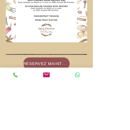
RÉSERVEZ MAINTENANT
VOIR LES EXPÉRIENCES
shaby.heltay@gmail.com
+972-58-740-9839